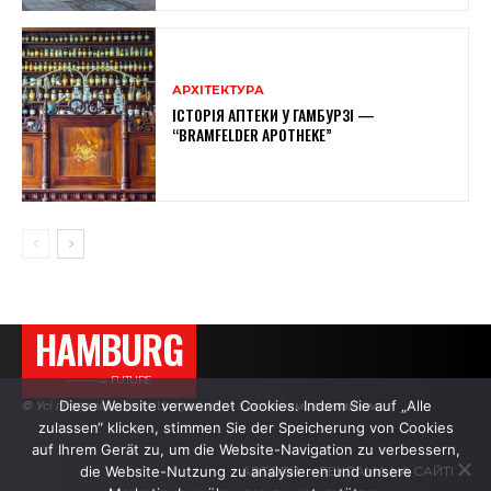
АРХІТЕКТУРА
ІСТОРІЯ АПТЕКИ У ГАМБУРЗІ —
“BRAMFELDER APOTHEKE”
HAMBURG
———→ FUTURE
Diese Website verwendet Cookies. Indem Sie auf „Alle
© Усі права захищено. Цитування — з активним посиланням.
zulassen“ klicken, stimmen Sie der Speicherung von Cookies
auf Ihrem Gerät zu, um die Website-Navigation zu verbessern,
die Website-Nutzung zu analysieren und unsere
АВТОРИ
РЕКЛАМА НА САЙТІ