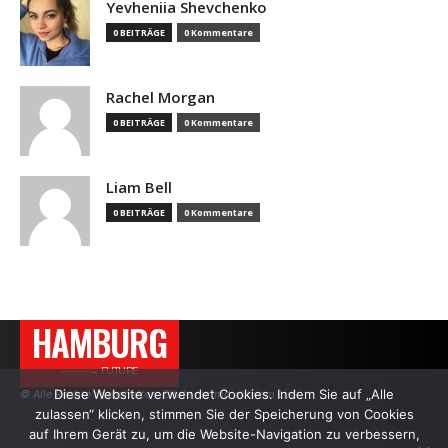
Yevheniia Shevchenko
0 BEITRÄGE
0 Kommentare
Rachel Morgan
0 BEITRÄGE
0 Kommentare
Liam Bell
0 BEITRÄGE
0 Kommentare
HAMBURG
———→ FUTURE
Diese Website verwendet Cookies. Indem Sie auf „Alle
© Alle Rechte vorbehalten. Zitate nur mit aktivem Link.
zulassen“ klicken, stimmen Sie der Speicherung von Cookies
auf Ihrem Gerät zu, um die Website-Navigation zu verbessern,