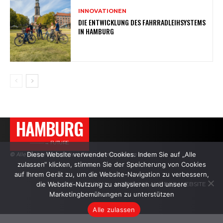
INNOVATIONEN
DIE ENTWICKLUNG DES FAHRRADLEIHSYSTEMS
IN HAMBURG
HAMBURG
———→ FUTURE
Diese Website verwendet Cookies. Indem Sie auf „Alle
© Alle Rechte vorbehalten. Zitate nur mit aktivem Link.
zulassen“ klicken, stimmen Sie der Speicherung von Cookies
auf Ihrem Gerät zu, um die Website-Navigation zu verbessern,
die Website-Nutzung zu analysieren und unsere
DIE AUTOREN
WERBUNG AUF DER WEBSITE
Marketingbemühungen zu unterstützen
Alle zulassen
.
.
.