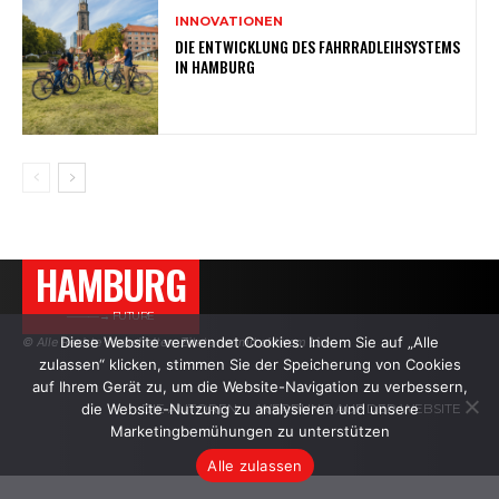
INNOVATIONEN
DIE ENTWICKLUNG DES FAHRRADLEIHSYSTEMS
IN HAMBURG
HAMBURG
———→ FUTURE
Diese Website verwendet Cookies. Indem Sie auf „Alle
© Alle Rechte vorbehalten. Zitate nur mit aktivem Link.
zulassen“ klicken, stimmen Sie der Speicherung von Cookies
auf Ihrem Gerät zu, um die Website-Navigation zu verbessern,
die Website-Nutzung zu analysieren und unsere
DIE AUTOREN
WERBUNG AUF DER WEBSITE
Marketingbemühungen zu unterstützen
Alle zulassen
.
.
.