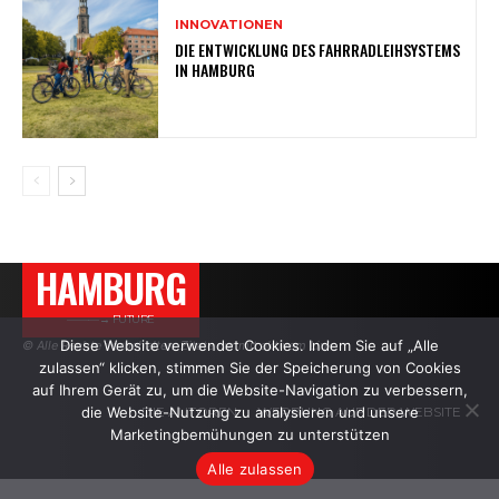
INNOVATIONEN
DIE ENTWICKLUNG DES FAHRRADLEIHSYSTEMS
IN HAMBURG
HAMBURG
———→ FUTURE
Diese Website verwendet Cookies. Indem Sie auf „Alle
© Alle Rechte vorbehalten. Zitate nur mit aktivem Link.
zulassen“ klicken, stimmen Sie der Speicherung von Cookies
auf Ihrem Gerät zu, um die Website-Navigation zu verbessern,
die Website-Nutzung zu analysieren und unsere
DIE AUTOREN
WERBUNG AUF DER WEBSITE
Marketingbemühungen zu unterstützen
Alle zulassen
.
.
.