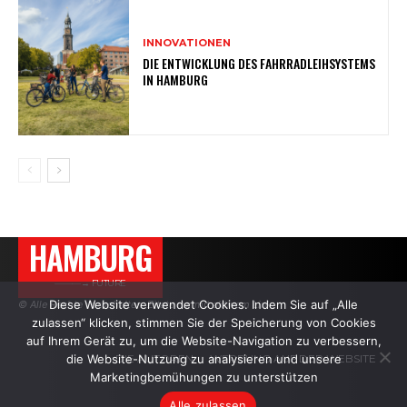
INNOVATIONEN
DIE ENTWICKLUNG DES FAHRRADLEIHSYSTEMS
IN HAMBURG
HAMBURG
———→ FUTURE
Diese Website verwendet Cookies. Indem Sie auf „Alle
© Alle Rechte vorbehalten. Zitate nur mit aktivem Link.
zulassen“ klicken, stimmen Sie der Speicherung von Cookies
auf Ihrem Gerät zu, um die Website-Navigation zu verbessern,
die Website-Nutzung zu analysieren und unsere
DIE AUTOREN
WERBUNG AUF DER WEBSITE
Marketingbemühungen zu unterstützen
Alle zulassen