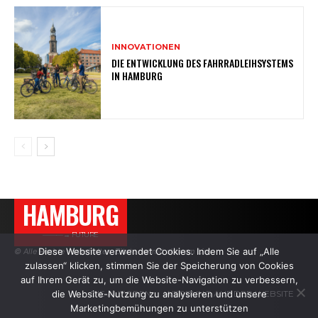
INNOVATIONEN
DIE ENTWICKLUNG DES FAHRRADLEIHSYSTEMS
IN HAMBURG
HAMBURG
———→ FUTURE
Diese Website verwendet Cookies. Indem Sie auf „Alle
© Alle Rechte vorbehalten. Zitate nur mit aktivem Link.
zulassen“ klicken, stimmen Sie der Speicherung von Cookies
auf Ihrem Gerät zu, um die Website-Navigation zu verbessern,
die Website-Nutzung zu analysieren und unsere
DIE AUTOREN
WERBUNG AUF DER WEBSITE
Marketingbemühungen zu unterstützen