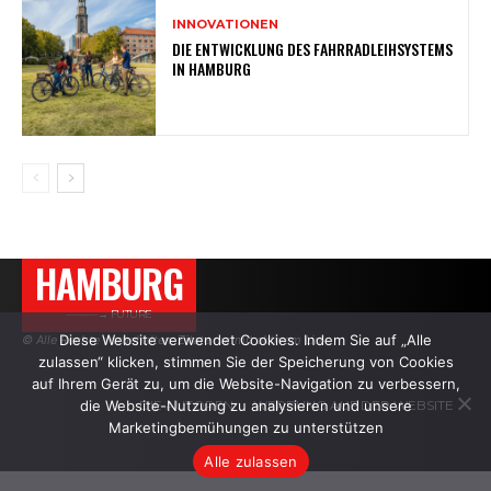
INNOVATIONEN
DIE ENTWICKLUNG DES FAHRRADLEIHSYSTEMS
IN HAMBURG
HAMBURG
———→ FUTURE
Diese Website verwendet Cookies. Indem Sie auf „Alle
© Alle Rechte vorbehalten. Zitate nur mit aktivem Link.
zulassen“ klicken, stimmen Sie der Speicherung von Cookies
auf Ihrem Gerät zu, um die Website-Navigation zu verbessern,
die Website-Nutzung zu analysieren und unsere
DIE AUTOREN
WERBUNG AUF DER WEBSITE
Marketingbemühungen zu unterstützen
Alle zulassen
.
.
.