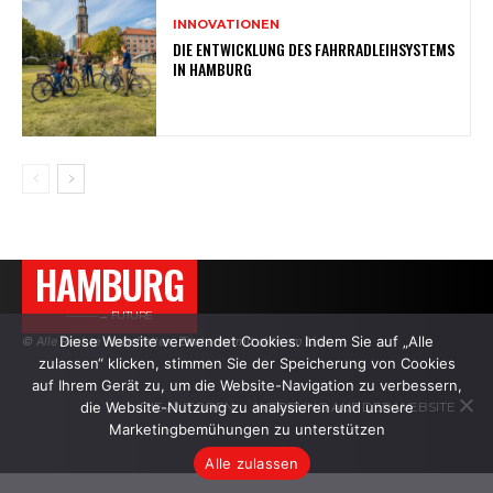
INNOVATIONEN
DIE ENTWICKLUNG DES FAHRRADLEIHSYSTEMS
IN HAMBURG
HAMBURG
———→ FUTURE
Diese Website verwendet Cookies. Indem Sie auf „Alle
© Alle Rechte vorbehalten. Zitate nur mit aktivem Link.
zulassen“ klicken, stimmen Sie der Speicherung von Cookies
auf Ihrem Gerät zu, um die Website-Navigation zu verbessern,
die Website-Nutzung zu analysieren und unsere
DIE AUTOREN
WERBUNG AUF DER WEBSITE
Marketingbemühungen zu unterstützen
Alle zulassen
.
.
.