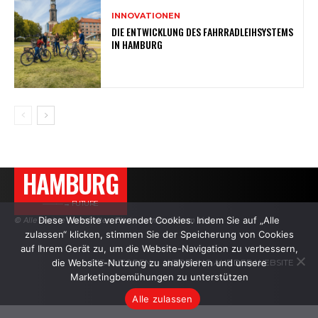
INNOVATIONEN
DIE ENTWICKLUNG DES FAHRRADLEIHSYSTEMS
IN HAMBURG
HAMBURG
———→ FUTURE
Diese Website verwendet Cookies. Indem Sie auf „Alle
© Alle Rechte vorbehalten. Zitate nur mit aktivem Link.
zulassen“ klicken, stimmen Sie der Speicherung von Cookies
auf Ihrem Gerät zu, um die Website-Navigation zu verbessern,
die Website-Nutzung zu analysieren und unsere
DIE AUTOREN
WERBUNG AUF DER WEBSITE
Marketingbemühungen zu unterstützen
Alle zulassen
.
.
.