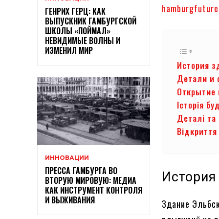
hamburgfuture
ГЕНРИХ ГЕРЦ: КАК
ВЫПУСКНИК ГАМБУРГСКОЙ
ШКОЛЫ «ПОЙМАЛ»
НЕВИДИМЫЕ ВОЛНЫ И
ИЗМЕНИЛ МИР
История з
Детали и 
Открытие 
Історія бу
Деталі та
Відкриття
ИННОВАЦИИ
ПРЕССА ГАМБУРГА ВО
История
ВТОРУЮ МИРОВУЮ: МЕДИА
КАК ИНСТРУМЕНТ КОНТРОЛЯ
И ВЫЖИВАНИЯ
Здание Эльбск