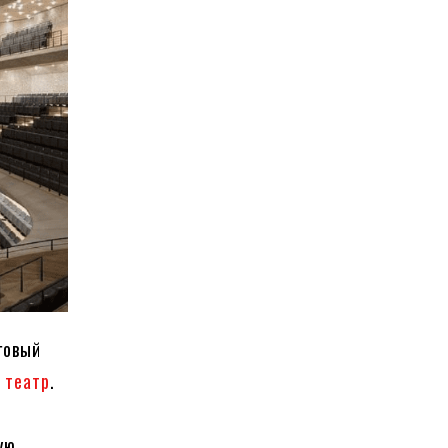
говый
й
театр
.
ую