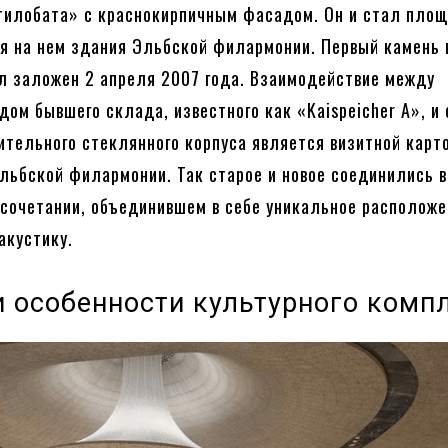
тилобата» с краснокирпичным фасадом. Он и стал пло
я на нем здания Эльбской филармонии. Первый камень в
 заложен 2 апреля 2007 года. Взаимодействие между
дом бывшего склада, известного как «Kaispeicher A», 
ительного стеклянного корпуса является визитной карт
льбской филармонии. Так старое и новое соединились в
сочетании, объединившем в себе уникальное расположе
акустику.
и особенности культурного комп