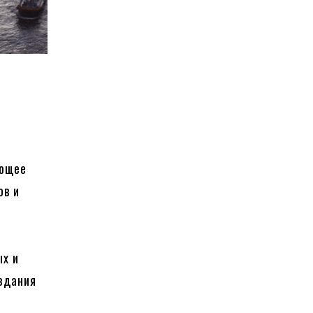
й
яющее
ов и
ых и
здания