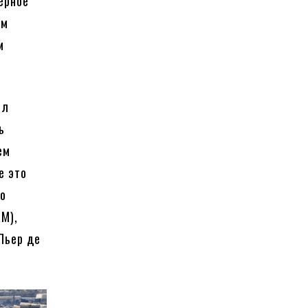
ерное
ом
м
ыл
ь
ем
е это
го
eM),
Пьер де