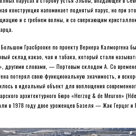
олных парусах в сторону устья Эльбы, впадающей в Сев
ная конструкция напоминает поднятый парус, но при эт
циацию и с гребнем волны, и со сверкающим кристалло
варца.
а Большом Грасброоке по проекту Вернера Калморгена б
овый склад какао, чая и табака, который стали называт
A», другими словами, — Портовым складом A. Со времен
ена потерял свою функциональную значимость, и вскор
илось в идеальный объект для воплощения современно
арского архитектурного бюро «Herzog & de Meuron» (Hd
али в 1978 году двое уроженцев Базеля — Жак Герцог и 