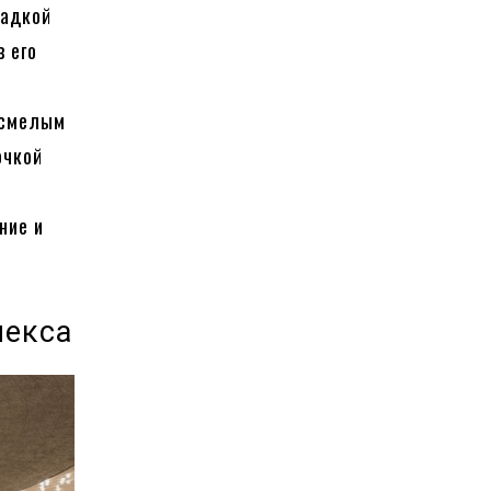
щадкой
 его
и смелым
очкой
ние и
лекса