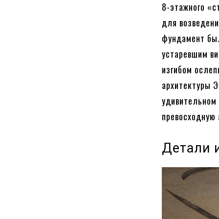
8-этажного «с
для возведени
фундамент был
устаревшим ви
изгибом ослеп
архитектуры Э
удивительном 
превосходную 
Детали 