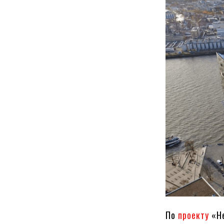
По
проекту
«He