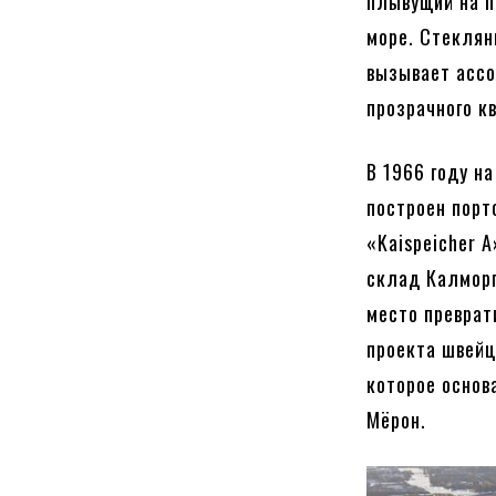
плывущий на п
море. Стеклян
вызывает ассо
прозрачного к
В 1966 году н
построен порт
«Kaispeicher 
склад Калморг
место преврат
проекта швейц
которое основ
Мёрон.