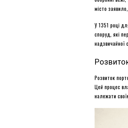
місто заявило,
У 1351 році д
споруд, які п
надзвичайної с
Розвито
Розвиток порто
Цей процес вла
належати свої