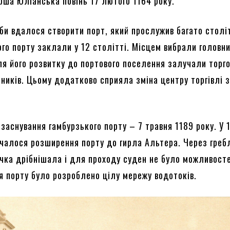
рша Юліанська повінь 17 лютого 1164 року.
би вдалося створити порт, який прослужив багато столі
го порту заклали у 12 столітті. Місцем вибрали головн
ля його розвитку до портового поселення залучали торго
сників. Цьому додатково сприяла зміна центру торгівлі 
заснування гамбурзького порту – 7 травня 1189 року. У 
очалося розширення порту до гирла Альтера. Через греб
чка дрібнішала і для проходу суден не було можливост
я порту було розроблено цілу мережу водотоків.