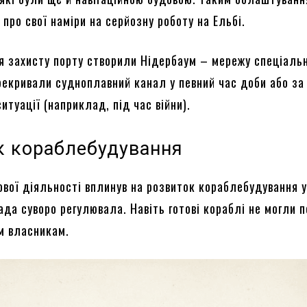
 про свої наміри на серйозну роботу на Ельбі.
ля захисту порту створили Нідербаум – мережу спеціаль
ерекривали судноплавний канал у певний час доби або за
итуації (наприклад, під час війни).
к кораблебудування
вої діяльності вплинув на розвиток кораблебудування у 
да суворо регулювала. Навіть готові кораблі не могли 
м власникам.