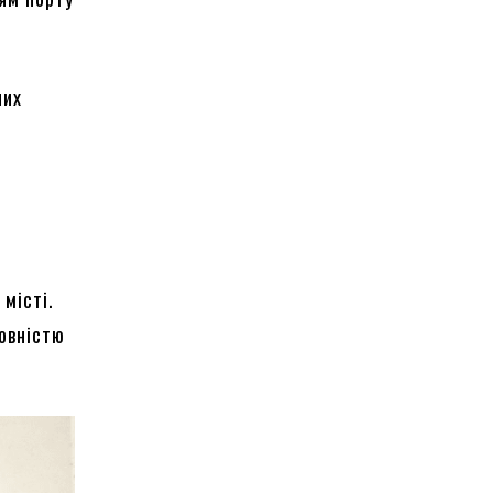
них
місті.
повністю