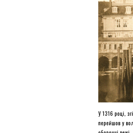
У 1316 році, з
перейшов у вол
оборонні вежі,