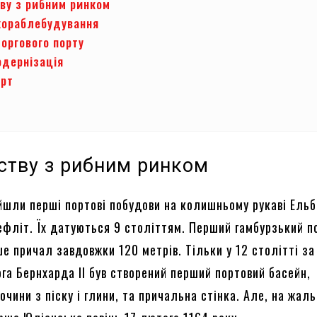
тву з рибним ринком
кораблебудування
оргового порту
одернізація
орт
дству з рибним ринком
йшли перші портові побудови на колишньому рукаві Ельб
фліт. Їх датуються 9 століттям. Перший гамбурзький п
е причал завдовжки 120 метрів. Тільки у 12 столітті за
га Бернхарда II був створений перший портовий басейн,
очини з піску і глини, та причальна стінка. Але, на жаль