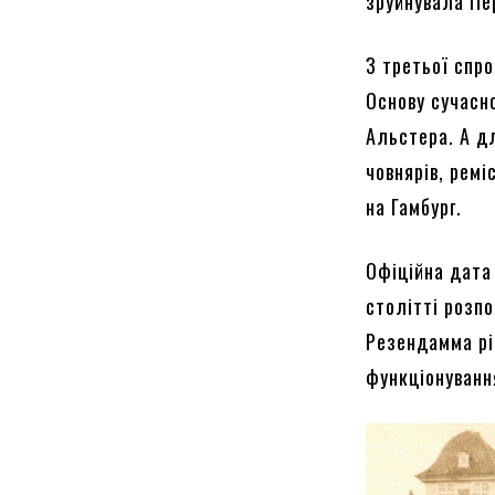
зруйнувала Пе
З третьої спро
Основу сучасно
Альстера. А д
човнярів, ремі
на Гамбург.
Офіційна дата 
столітті розп
Резендамма рі
функціонуванн