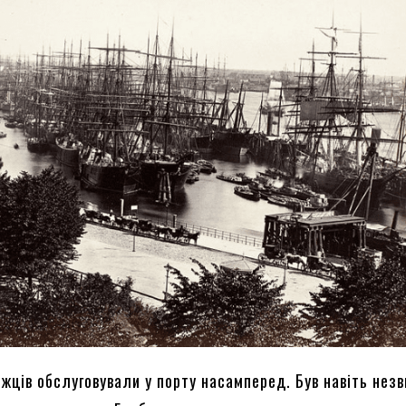
ржців обслуговували у порту насамперед. Був навіть нез