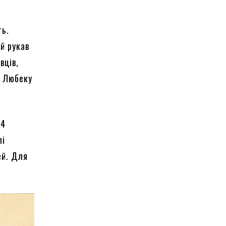
ть.
ий рукав
вців,
з Любеку
14
лі
ей. Для