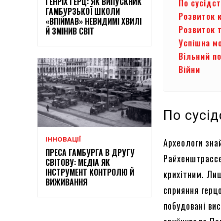
ГЕНРІХ ГЕРЦ: ЯК ВИПУСКНИК
По сусідс
ГАМБУРЗЬКОЇ ШКОЛИ
Розвиток 
«ВПІЙМАВ» НЕВИДИМІ ХВИЛІ
Розвиток т
Й ЗМІНИВ СВІТ
Успішна м
Вільний п
Війни
По сусі
ІННОВАЦІЇ
Археологи зна
ПРЕСА ГАМБУРГА В ДРУГУ
Райхенштрассе
СВІТОВУ: МЕДІА ЯК
ІНСТРУМЕНТ КОНТРОЛЮ Й
крихітним. Лиш
ВИЖИВАННЯ
сприяння герцо
побудовані вис