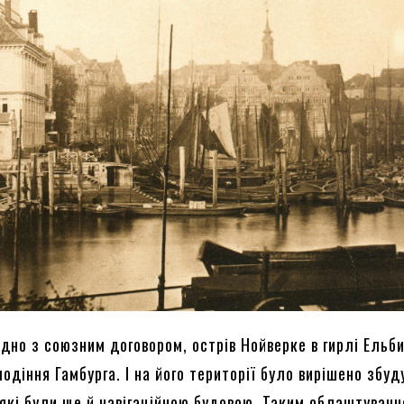
гідно з союзним договором, острів Нойверке в гирлі Ельб
одіння Гамбурга. І на його території було вирішено збуд
 які були ще й навігаційною будовою. Таким облаштуван