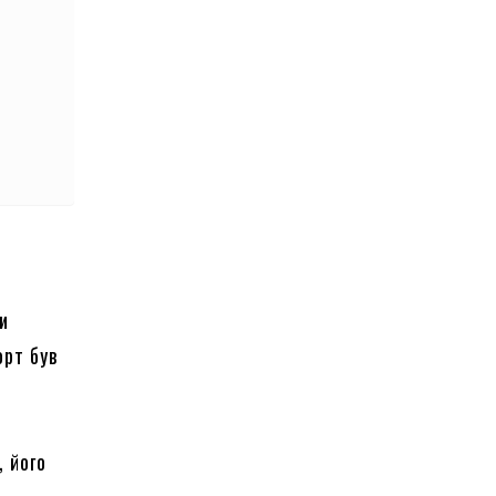
и
орт був
, його