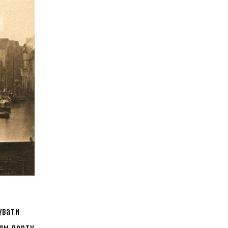
и
увати
ням порту