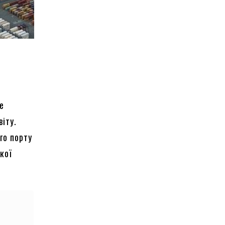
е
віту.
го порту
кої